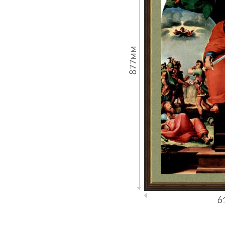
877мм
6