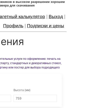
дожников в высоком разрешении хорошем
змера для скачивания
агетный калькулятор
|
Выход
|
Профиль
|
Подписки и цены
ления
нительные услуги по оформлению: печать на
спарту, стандартных и декоративных стекол,
артину или постер для выбора подходящего
Высота (мм)